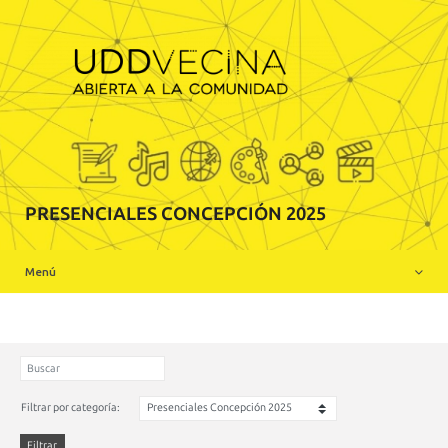
Inicio
Sobre Nosotros
Charlas realizadas online
Actividades presenciales realizadas Santiago
PRESENCIALES CONCEPCIÓN 2025
Actividades presenciales realizadas Concepción
Menú
Participa en UDDVecina
Filtrar por categoría:
Filtrar