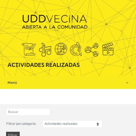
Inicio
Sobre Nosotros
Charlas realizadas online
Actividades presenciales realizadas Santiago
ACTIVIDADES REALIZADAS
Actividades presenciales realizadas Concepción
Menú
Participa en UDDVecina
Filtrar por categoría:
Filtrar