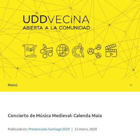
Inicio
Sobre Nosotros
Charlas realizadas online
Actividades presenciales realizadas Santiago
Actividades presenciales realizadas Concepción
Menú
Participa en UDDVecina
Concierto de Música Medieval: Calenda Maia
Publicado en:
Presenciales Santiago 2020
|
23 enero, 2020